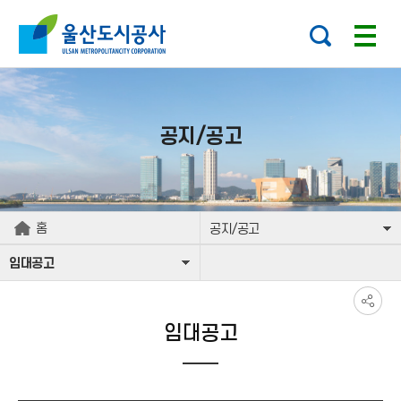
본문으로가기
주요 메뉴로 건너뛰기
공지/공고
홈
공지/공고
임대공고
임대공고