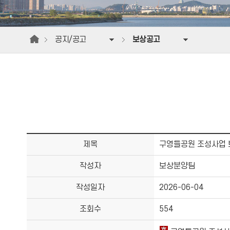
공지/공고
보상공고
제목
구영들공원 조성사업
작성자
보상분양팀
작성일자
2026-06-04
조회수
554