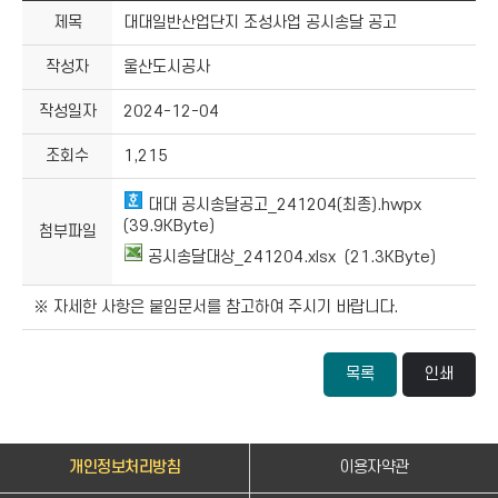
제목
대대일반산업단지 조성사업 공시송달 공고
작성자
울산도시공사
작성일자
2024-12-04
조회수
1,215
대대 공시송달공고_241204(최종).hwpx
(39.9KByte)
첨부파일
공시송달대상_241204.xlsx (21.3KByte)
※ 자세한 사항은 붙임문서를 참고하여 주시기 바랍니다.
목록
인쇄
개인정보처리방침
이용자약관