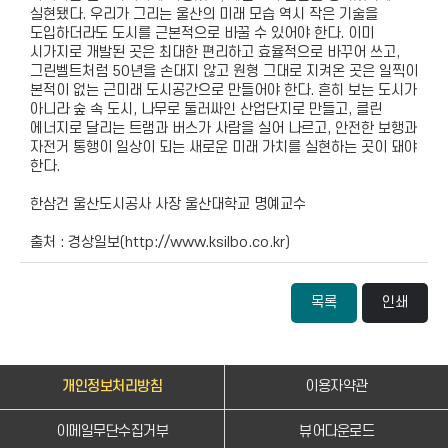
실현됐다. 우리가 그리는 울산의 미래 모습 역시 작은 기술을
도입하더라도 도시를 근본적으로 바꿀 수 있어야 한다. 이미
시가지로 개발된 곳은 최대한 편리하고 효율적으로 바꾸어 쓰고,
그린벨트처럼 50년을 손대지 않고 원형 그대로 지켜온 곳은 일찍이
본적이 없는 근미래 도시공간으로 만들어야 한다. 흔히 보는 도시가
아니라 숲 속 도시, 나무로 둘러싸인 산업단지로 만들고, 클린
에너지로 달리는 트램과 버스가 사람을 실어 나르고, 안전한 보행과
자전거 통행이 일상이 되는 새로운 미래 가치를 실현하는 곳이 돼야
한다.
한삼건 울산도시공사 사장 울산대학교 명예교수
출처 : 경상일보(
http://www.ksilbo.co.kr)
목록
인쇄
개인정보처리방침
이용자약관
이메일무단수집거부
뷰어다운로드