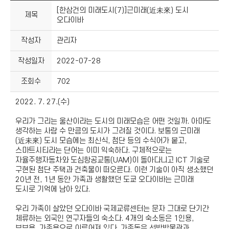
[한삼건의 미래도시(7)]근미래(近未來) 도시
제목
오다이바
작성자
관리자
작성일자
2022-07-28
조회수
702
2022. 7. 27.(수)
우리가 그리는 울산이라는 도시의 미래모습은 어떤 것일까. 아마도
생각하는 사람 수 만큼의 도시가 그려질 것이다. 보통의 근미래
(近未來) 도시 모습에는 최신식, 첨단 등의 수식어가 붙고,
스마트시티라는 단어는 이미 익숙하다. 구체적으로는
자율주행자동차와 도심항공교통(UAM)이 돌아다니고 ICT 기술로
구현된 첨단 주택과 건축물이 떠오른다. 이런 기술이 아직 생소했던
20년 전, 1년 동안 가족과 생활했던 도쿄 오다이바는 근미래
도시로 기억에 남아 있다.
우리 가족이 살았던 오다이바 국제교류센터는 문자 그대로 단기간
체류하는 외국인 연구자들의 숙소다. 4개의 숙소동은 1인용,
부부용, 가족용으로 이루어져 있다. 가족동은 선박박물관과