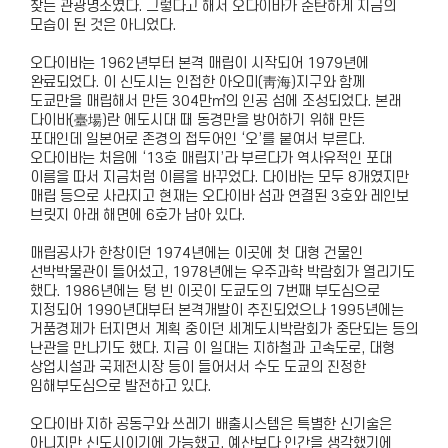
찾는 관광명소였다. 그렇다고 해서 오다이바가 순탄하게 지금의
모습이 된 것은 아니었다.
오다이바는 1962년부터 본격 매립이 시작되어 1979년에
완료되었다. 이 신도시는 인접한 아오미(靑海)지구와 함께
도쿄만을 매립해서 만든 304만㎥의 인공 섬에 조성되었다. 본래
다이바(臺場)란 에도시대 때 동경만을 방어하기 위해 만든
포대인데 일본어로 존경의 접두어인 ‘오’를 붙여서 부른다.
오다이바는 처음에 ‘13호 매립지’라 부르다가 역사유적인 포대
이름을 따서 지금처럼 이름을 바꾸었다. 다이바는 모두 8개였지만
매립 등으로 사라지고 현재는 오다이바 섬과 연결된 3호와 레인보
브릿지 아래 해면에 6호가 남아 있다.
매립공사가 한창이던 1974년에는 이곳에 첫 대형 건물인
선박박물관이 들어섰고, 1978년에는 우주과학 박람회가 열리기도
했다. 1986년에는 텅 빈 이곳이 도쿄도의 7번째 부도심으로
지정되어 1990년대부터 본격개발이 추진되었으나 1995년에는
거품경제가 터지면서 계획 중이던 세계도시박람회가 중단되는 등의
난관을 만나기도 했다. 지금 이 일대는 지하철과 고속도로, 대형
상업시설과 국제전시장 등이 들어서서 수도 도쿄의 진정한
임해부도심으로 발전하고 있다.
오다이바 지하 공동구와 쓰레기 배출시스템은 특별한 신기술은
아니지만 신도시이기에 가능했고, 예산보다 인간을 생각했기에