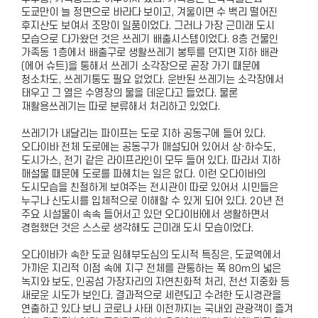
도쿄만이 늘 정면으로 바라다 보이고, 겨울이면 수 백리 떨어진
후지산도 보여서 조망이 일품이었다. 그러나 가장 근미래 도시
모습으로 다가왔던 것은 쓰레기 배출시스템이었다. 8층 건물인
가족동 1층에서 배출구로 생활쓰레기 봉투를 던지면 지하 배관
(에어 슈트)을 통해서 쓰레기 소각장으로 곧장 가기 때문에
청소차도, 쓰레기통도 필요 없었다. 운반된 쓰레기는 소각장에서
태우고 그 열은 수영장의 물을 데운다고 들었다. 물론
재활용쓰레기는 따로 분류해서 처리하고 있었다.
쓰레기가 내달리는 파이프는 도로 지하 공동구에 들어 있다.
오다이바 전체 도로에는 공동구가 매설되어 있어서 상·하수도,
도시가스, 전기 같은 라이프라인이 모두 들어 있다. 따라서 지하
매설물 때문에 도로를 파헤치는 일은 없다. 이런 오다이바의
도시모습을 친절하게 보여주는 전시관이 따로 있어서 시민들은
누구나 신도시를 입체적으로 이해할 수 있게 되어 있다. 20년 전
주요 시설물이 속속 들어서고 있던 오다이바에서 생활하면서
경험했던 것은 스스로 생각해도 근미래 도시 모습이었다.
오다이바가 속한 도쿄 임해부도심의 도시적 특징은, 도쿄역에서
가까운 지리적 이점 속에 지구 전체를 관통하는 폭 80m의 넓은
녹지와 보도, 인공섬 가장자리의 자연친화적 처리, 전선 지중화 등
새로운 시도가 보인다. 결과적으로 세련되고 수려한 도시경관을
연출하고 있다 보니 코로나 사태 이전까지는 국내외 관광객이 즐겨