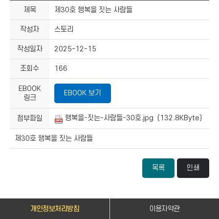
제목
제30호 행복을 짓는 사람들
작성자
스토리
작성일자
2025-12-15
조회수
166
EBOOK
EBOOK 보기
링크
행복을-짓는-사람들-30호.jpg (132.8KByte)
첨부파일
제30호 행복을 짓는 사람들
목록
인쇄
개인정보처리방침
이용자약관