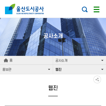
본문으로가기
주요 메뉴로 건너뛰기
공사소개
홈
공사소개
홍보관
웹진
웹진