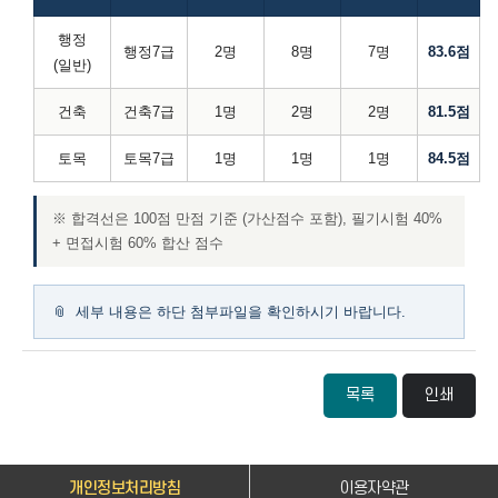
행정
행정7급
2명
8명
7명
83.6점
(일반)
건축
건축7급
1명
2명
2명
81.5점
토목
토목7급
1명
1명
1명
84.5점
※ 합격선은 100점 만점 기준 (가산점수 포함), 필기시험 40%
+ 면접시험 60% 합산 점수
📎 세부 내용은
하단 첨부파일
을 확인하시기 바랍니다.
목록
인쇄
개인정보처리방침
이용자약관