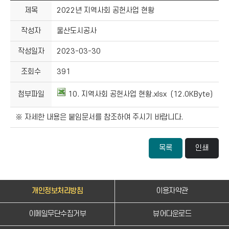
제목
2022년 지역사회 공헌사업 현황
작성자
울산도시공사
작성일자
2023-03-30
조회수
391
첨부파일
10. 지역사회 공헌사업 현황.xlsx (12.0KByte)
※ 자세한 내용은 붙임문서를 참조하여 주시기 바랍니다.
목록
인쇄
개인정보처리방침
이용자약관
이메일무단수집거부
뷰어다운로드