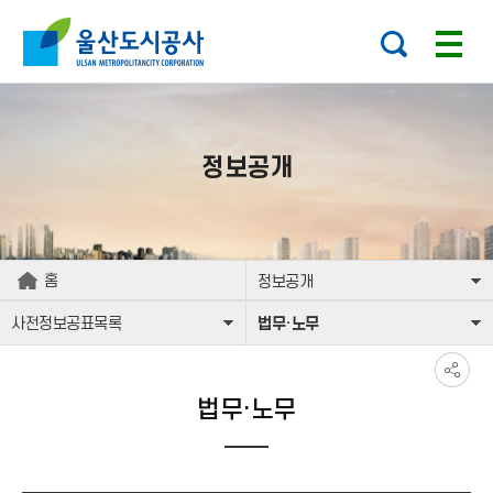
본문으로가기
주요 메뉴로 건너뛰기
정보공개
홈
정보공개
사전정보공표목록
법무·노무
법무·노무