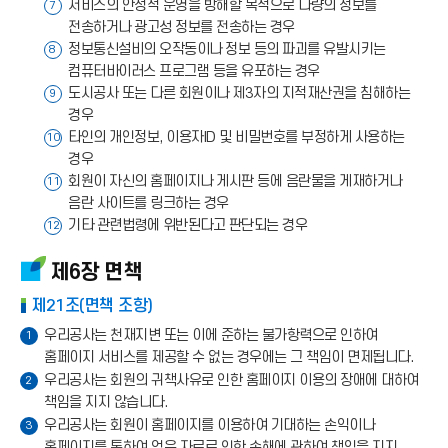
서비스의 안정적 운영을 방해할 목적으로 다량의 정보를
7
전송하거나 광고성 정보를 전송하는 경우
정보통신설비의 오작동이나 정보 등의 파괴를 유발시키는
8
컴퓨터바이러스 프로그램 등을 유포하는 경우
도시공사 또는 다른 회원이나 제3자의 지적재산권을 침해하는
9
경우
타인의 개인정보, 이용자ID 및 비밀번호를 부정하게 사용하는
10
경우
회원이 자신의 홈페이지나 게시판 등에 음란물을 게재하거나
11
음란 사이트를 링크하는 경우
기타 관련법령에 위반된다고 판단되는 경우
12
제6장 면책
제21조(면책 조항)
우리공사는 천재지변 또는 이에 준하는 불가항력으로 인하여
1
홈페이지 서비스를 제공할 수 없는 경우에는 그 책임이 면제됩니다.
우리공사는 회원의 귀책사유로 인한 홈페이지 이용의 장애에 대하여
2
책임을 지지 않습니다.
우리공사는 회원이 홈페이지를 이용하여 기대하는 손익이나
3
홈페이지를 통하여 얻은 자료로 인한 손해에 관하여 책임을 지지