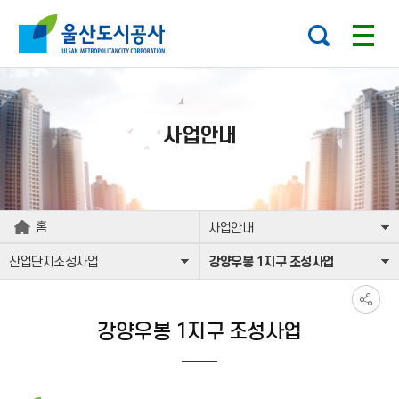
본문으로가기
주요 메뉴로 건너뛰기
사업안내
홈
사업안내
산업단지조성사업
강양우봉 1지구 조성사업
강양우봉 1지구 조성사업