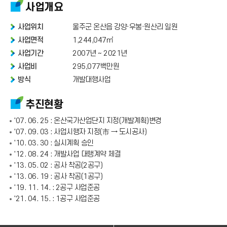
사업개요
사업위치
울주군 온산읍 강양·우봉·원산리 일원
사업면적
1,244,047㎡
사업기간
2007년 ~ 2021년
사업비
295,077백만원
방식
개발대행사업
추진현황
'07. 06. 25 : 온산국가산업단지 지정(개발계획)변경
'07. 09. 03 : 사업시행자 지정(市 → 도시공사)
'10. 03. 30 : 실시계획 승인
'12. 08. 24 : 개발사업 대행계약 체결
'13. 05. 02 : 공사 착공(2공구)
'13. 06. 19 : 공사 착공(1공구)
'19. 11. 14. : 2공구 사업준공
'21. 04. 15. : 1공구 사업준공