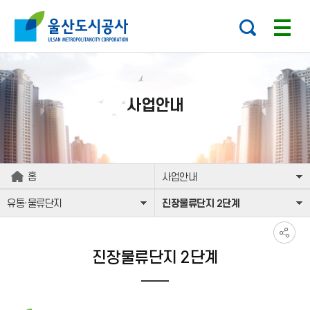
본문으로가기
주요 메뉴로 건너뛰기
사업안내
홈
사업안내
유통·물류단지
진장물류단지 2단계
진장물류단지 2단계