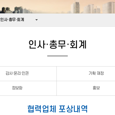
인사·총무·회계
인사·총무·회계
감사·윤리·인권
기획·재정
정보화
홍보
협력업체 포상내역