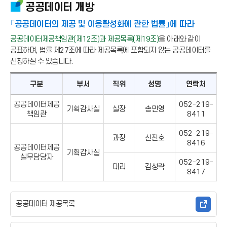
공공데이터 개방
「공공데이터의 제공 및 이용활성화에 관한 법률」에 따라
공공데이터제공책임관(제12조)과 제공목록(제19조)
을 아래와 같이
공표하며, 법률 제27조에 따라 제공목록에 포함되지 않는 공공데이터를
신청하실 수 있습니다.
구분
부서
직위
성명
연락처
공공데이터제공
052-219-
기획감사실
실장
송민영
책임관
8411
052-219-
과장
신진호
8416
공공데이터제공
기획감사실
실무담당자
052-219-
대리
김성락
8417
공공데이터 제공목록