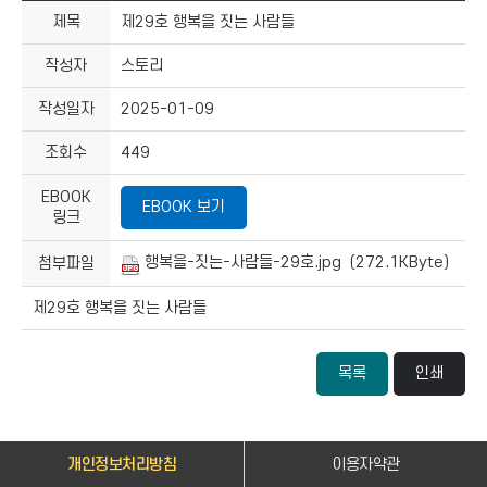
제목
제29호 행복을 짓는 사람들
작성자
스토리
작성일자
2025-01-09
조회수
449
EBOOK
EBOOK 보기
링크
행복을-짓는-사람들-29호.jpg (272.1KByte)
첨부파일
제29호 행복을 짓는 사람들
목록
인쇄
개인정보처리방침
이용자약관