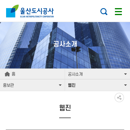
본문으로가기
주요 메뉴로 건너뛰기
공사소개
홈
공사소개
홍보관
웹진
웹진