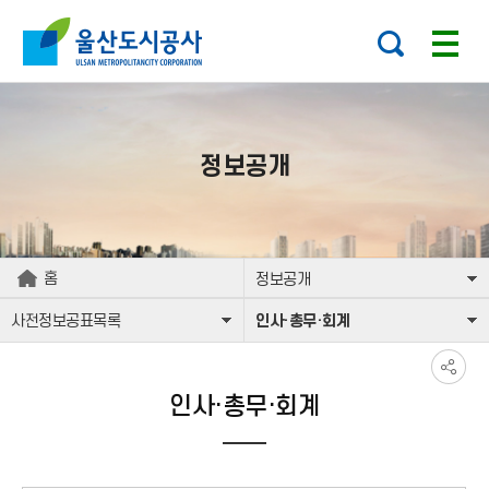
본문으로가기
주요 메뉴로 건너뛰기
정보공개
홈
정보공개
사전정보공표목록
인사·총무·회계
인사·총무·회계