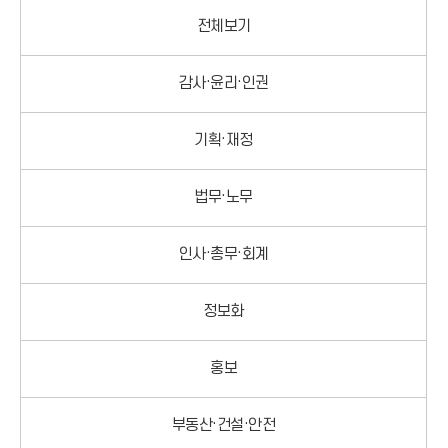
전체보기
감사·윤리·인권
기획·재정
법무·노무
인사·총무·회계
정보화
홍보
부동산·건설·안전